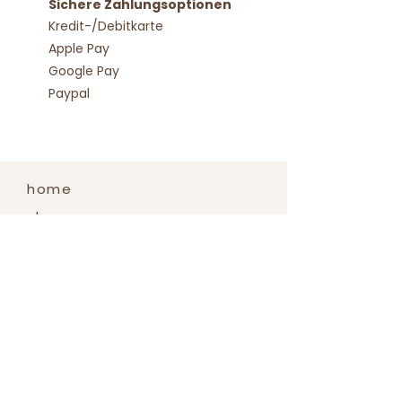
Sichere Zahlungsoptionen
14,90 €
Kredit-/Debitkarte
Weitere Infos:
Versand & Rückgabe
Apple Pay
Google Pay
Paypal
home
shop
instagram
FAQ
Pflegehinweise
Versand und Rückgabe